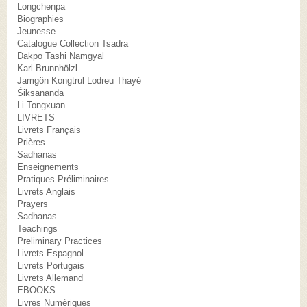
Longchenpa
Biographies
Jeunesse
Catalogue Collection Tsadra
Dakpo Tashi Namgyal
Karl Brunnhölzl
Jamgön Kongtrul Lodreu Thayé
Śikṣānanda
Li Tongxuan
LIVRETS
Livrets Français
Prières
Sadhanas
Enseignements
Pratiques Préliminaires
Livrets Anglais
Prayers
Sadhanas
Teachings
Preliminary Practices
Livrets Espagnol
Livrets Portugais
Livrets Allemand
EBOOKS
Livres Numériques