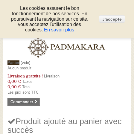
Les cookies assurent le bon
fonctionnement de nos services. En
Connexion
poursuivant la navigation sur ce site,
J'accepte
Appelez-nous au :
05 53 50 80 51
vous acceptez l'utilisation des
cookies.
En savoir plus
Panier
(vide)
Aucun produit
Livraison gratuite !
Livraison
0,00 €
Taxes
0,00 €
Total
Les prix sont TTC
Commander
Produit ajouté au panier avec
succès