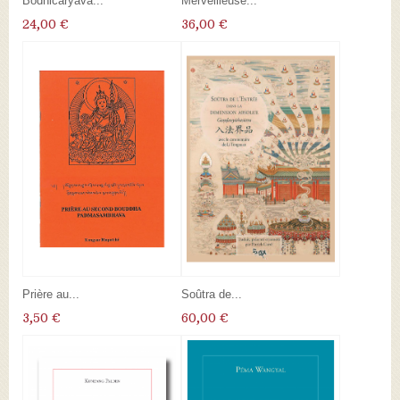
Bodhicaryâva...
Merveilleuse...
24,00 €
36,00 €
Prière au...
Soûtra de...
3,50 €
60,00 €