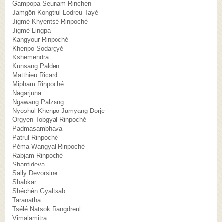
Gampopa Seunam Rinchen
Jamgön Kongtrul Lodreu Tayé
Jigmé Khyentsé Rinpoché
Jigmé Lingpa
Kangyour Rinpoché
Khenpo Sodargyé
Kshemendra
Kunsang Palden
Matthieu Ricard
Mipham Rinpoché
Nagarjuna
Ngawang Palzang
Nyoshul Khenpo Jamyang Dorje
Orgyen Tobgyal Rinpoché
Padmasambhava
Patrul Rinpoché
Péma Wangyal Rinpoché
Rabjam Rinpoché
Shantideva
Sally Devorsine
Shabkar
Shéchèn Gyaltsab
Taranatha
Tsélé Natsok Rangdreul
Vimalamitra