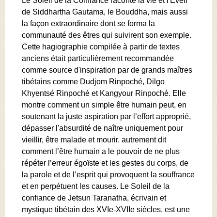
Le Soleil de la Confiance raconte la vie et l'Eveil
de Siddhartha Gautama, le Bouddha, mais aussi
la façon extraordinaire dont se forma la
communauté des êtres qui suivirent son exemple.
Cette hagiographie compilée à partir de textes
anciens était particulièrement recommandée
comme source d'inspiration par de grands maîtres
tibétains comme Dudjom Rinpoché, Dilgo
Khyentsé Rinpoché et Kangyour Rinpoché. Elle
montre comment un simple être humain peut, en
soutenant la juste aspiration par l’effort approprié,
dépasser l'absurdité de naître uniquement pour
vieillir, être malade et mourir. autrement dit
comment l’être humain a le pouvoir de ne plus
répéter l’erreur égoïste et les gestes du corps, de
la parole et de l’esprit qui provoquent la souffrance
et en perpétuent les causes. Le Soleil de la
confiance de Jetsun Taranatha, écrivain et
mystique tibétain des XVIe-XVIIe siècles, est une