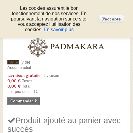
Les cookies assurent le bon
fonctionnement de nos services. En
Connexion
poursuivant la navigation sur ce site,
J'accepte
Appelez-nous au :
05 53 50 80 51
vous acceptez l'utilisation des
cookies.
En savoir plus
Panier
(vide)
Aucun produit
Livraison gratuite !
Livraison
0,00 €
Taxes
0,00 €
Total
Les prix sont TTC
Commander
Produit ajouté au panier avec
succès