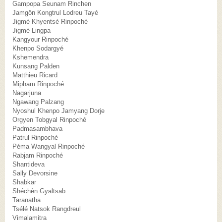
Gampopa Seunam Rinchen
Jamgön Kongtrul Lodreu Tayé
Jigmé Khyentsé Rinpoché
Jigmé Lingpa
Kangyour Rinpoché
Khenpo Sodargyé
Kshemendra
Kunsang Palden
Matthieu Ricard
Mipham Rinpoché
Nagarjuna
Ngawang Palzang
Nyoshul Khenpo Jamyang Dorje
Orgyen Tobgyal Rinpoché
Padmasambhava
Patrul Rinpoché
Péma Wangyal Rinpoché
Rabjam Rinpoché
Shantideva
Sally Devorsine
Shabkar
Shéchèn Gyaltsab
Taranatha
Tsélé Natsok Rangdreul
Vimalamitra