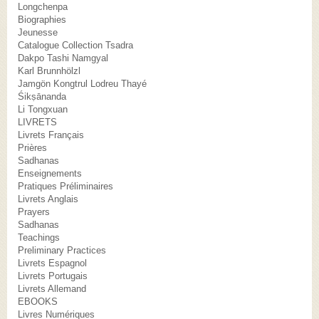
Longchenpa
Biographies
Jeunesse
Catalogue Collection Tsadra
Dakpo Tashi Namgyal
Karl Brunnhölzl
Jamgön Kongtrul Lodreu Thayé
Śikṣānanda
Li Tongxuan
LIVRETS
Livrets Français
Prières
Sadhanas
Enseignements
Pratiques Préliminaires
Livrets Anglais
Prayers
Sadhanas
Teachings
Preliminary Practices
Livrets Espagnol
Livrets Portugais
Livrets Allemand
EBOOKS
Livres Numériques