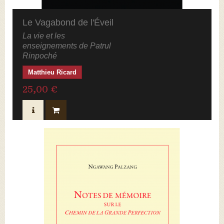
Le Vagabond de l'Éveil
La vie et les
enseignements de Patrul
Rinpoché
Matthieu Ricard
25,00 €