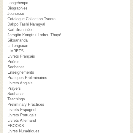
Longchenpa
Biographies
Jeunesse
Catalogue Collection Tsadra
Dakpo Tashi Namgyal
Karl Brunnhölzl
Jamgön Kongtrul Lodreu Thayé
Śikṣānanda
Li Tongxuan
LIVRETS
Livrets Français
Prières
Sadhanas
Enseignements
Pratiques Préliminaires
Livrets Anglais
Prayers
Sadhanas
Teachings
Preliminary Practices
Livrets Espagnol
Livrets Portugais
Livrets Allemand
EBOOKS
Livres Numériques