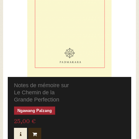
Notes de mémoire sur
Le Chemin de la
Grande Perfection
Ngawang Palzang
25,00 €