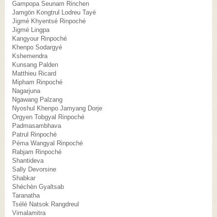
Gampopa Seunam Rinchen
Jamgön Kongtrul Lodreu Tayé
Jigmé Khyentsé Rinpoché
Jigmé Lingpa
Kangyour Rinpoché
Khenpo Sodargyé
Kshemendra
Kunsang Palden
Matthieu Ricard
Mipham Rinpoché
Nagarjuna
Ngawang Palzang
Nyoshul Khenpo Jamyang Dorje
Orgyen Tobgyal Rinpoché
Padmasambhava
Patrul Rinpoché
Péma Wangyal Rinpoché
Rabjam Rinpoché
Shantideva
Sally Devorsine
Shabkar
Shéchèn Gyaltsab
Taranatha
Tsélé Natsok Rangdreul
Vimalamitra