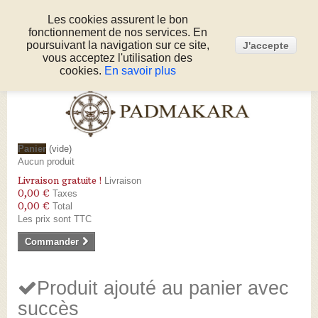
Les cookies assurent le bon
fonctionnement de nos services. En
Connexion
poursuivant la navigation sur ce site,
J'accepte
Appelez-nous au :
05 53 50 80 51
vous acceptez l'utilisation des
cookies.
En savoir plus
Panier
(vide)
Aucun produit
Livraison gratuite !
Livraison
0,00 €
Taxes
0,00 €
Total
Les prix sont TTC
Commander
Produit ajouté au panier avec
succès