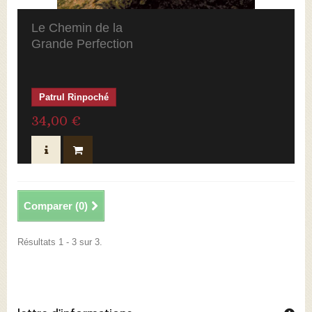
Le Chemin de la
1
Grande Perfection
Review(s)
Patrul Rinpoché
34,00 €
Comparer (
0
)
Résultats 1 - 3 sur 3.