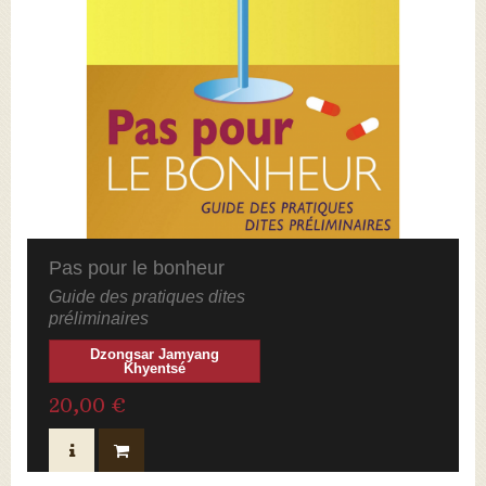
Pas pour le bonheur
Guide des pratiques dites
préliminaires
Dzongsar Jamyang
Khyentsé
20,00 €