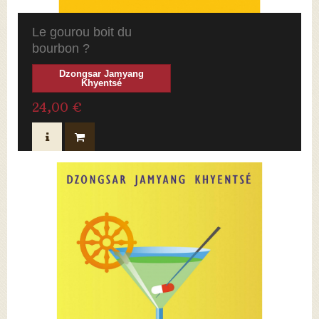
Le gourou boit du
bourbon ?
Dzongsar Jamyang
Khyentsé
24,00 €