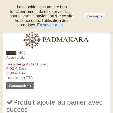
Les cookies assurent le bon
fonctionnement de nos services. En
Connexion
poursuivant la navigation sur ce site,
J'accepte
Appelez-nous au :
05 53 50 80 51
vous acceptez l'utilisation des
cookies.
En savoir plus
Panier
(vide)
Aucun produit
Livraison gratuite !
Livraison
0,00 €
Taxes
0,00 €
Total
Les prix sont TTC
Commander
Produit ajouté au panier avec
succès