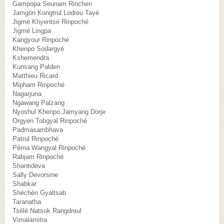
Gampopa Seunam Rinchen
Jamgön Kongtrul Lodreu Tayé
Jigmé Khyentsé Rinpoché
Jigmé Lingpa
Kangyour Rinpoché
Khenpo Sodargyé
Kshemendra
Kunsang Palden
Matthieu Ricard
Mipham Rinpoché
Nagarjuna
Ngawang Palzang
Nyoshul Khenpo Jamyang Dorje
Orgyen Tobgyal Rinpoché
Padmasambhava
Patrul Rinpoché
Péma Wangyal Rinpoché
Rabjam Rinpoché
Shantideva
Sally Devorsine
Shabkar
Shéchèn Gyaltsab
Taranatha
Tsélé Natsok Rangdreul
Vimalamitra