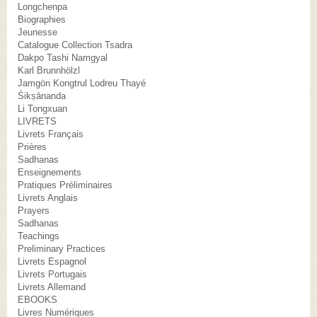
Longchenpa
Biographies
Jeunesse
Catalogue Collection Tsadra
Dakpo Tashi Namgyal
Karl Brunnhölzl
Jamgön Kongtrul Lodreu Thayé
Śikṣānanda
Li Tongxuan
LIVRETS
Livrets Français
Prières
Sadhanas
Enseignements
Pratiques Préliminaires
Livrets Anglais
Prayers
Sadhanas
Teachings
Preliminary Practices
Livrets Espagnol
Livrets Portugais
Livrets Allemand
EBOOKS
Livres Numériques