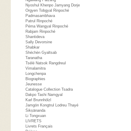
Nyoshul Khenpo Jamyang Dorje
Orgyen Tobgyal Rinpoché
Padmasambhava
Patrul Rinpoché
Péma Wangyal Rinpoché
Rabjam Rinpoché
Shantideva
Sally Devorsine
Shabkar
Shéchèn Gyaltsab
Taranatha
Tsélé Natsok Rangdreul
Vimalamitra
Longchenpa
Biographies
Jeunesse
Catalogue Collection Tsadra
Dakpo Tashi Namgyal
Karl Brunnhölzl
Jamgön Kongtrul Lodreu Thayé
Śikṣānanda
Li Tongxuan
LIVRETS
Livrets Français