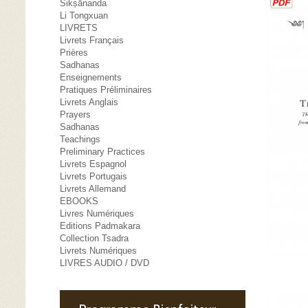
Śikṣānanda
Li Tongxuan
LIVRETS
Livrets Français
Prières
Sadhanas
Enseignements
Pratiques Préliminaires
Livrets Anglais
Prayers
Sadhanas
Teachings
Preliminary Practices
Livrets Espagnol
Livrets Portugais
Livrets Allemand
EBOOKS
Livres Numériques
Editions Padmakara
Collection Tsadra
Livrets Numériques
LIVRES AUDIO / DVD