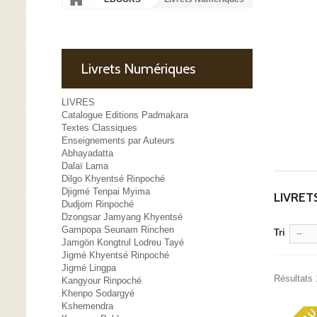
Livrets Numériques
LIVRES
Catalogue Editions Padmakara
Textes Classiques
Enseignements par Auteurs
Abhayadatta
Dalaï Lama
Dilgo Khyentsé Rinpoché
Djigmé Tenpai Myima
LIVRE
Dudjom Rinpoché
Dzongsar Jamyang Khyentsé
Gampopa Seunam Rinchen
Tri
--
Jamgön Kongtrul Lodreu Tayé
Jigmé Khyentsé Rinpoché
Jigmé Lingpa
Résultats 
Kangyour Rinpoché
Khenpo Sodargyé
Kshemendra