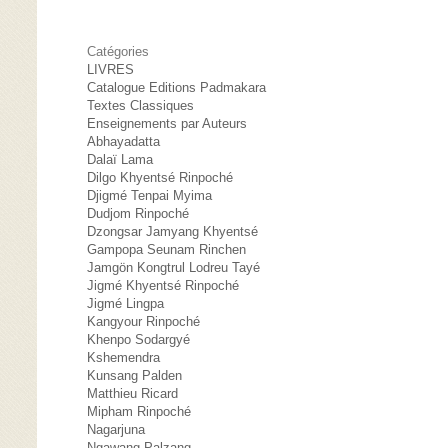
Catégories
LIVRES
Catalogue Editions Padmakara
Textes Classiques
Enseignements par Auteurs
Abhayadatta
Dalaï Lama
Dilgo Khyentsé Rinpoché
Djigmé Tenpai Myima
Dudjom Rinpoché
Dzongsar Jamyang Khyentsé
Gampopa Seunam Rinchen
Jamgön Kongtrul Lodreu Tayé
Jigmé Khyentsé Rinpoché
Jigmé Lingpa
Kangyour Rinpoché
Khenpo Sodargyé
Kshemendra
Kunsang Palden
Matthieu Ricard
Mipham Rinpoché
Nagarjuna
Ngawang Palzang