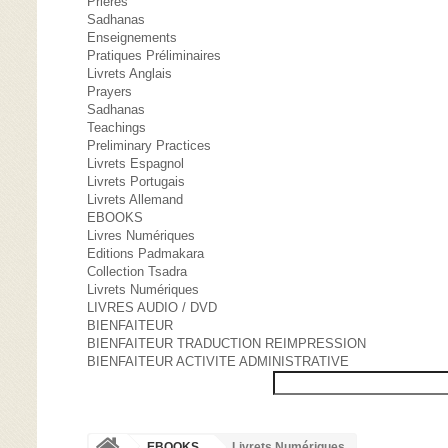
Prières
Sadhanas
Enseignements
Pratiques Préliminaires
Livrets Anglais
Prayers
Sadhanas
Teachings
Preliminary Practices
Livrets Espagnol
Livrets Portugais
Livrets Allemand
EBOOKS
Livres Numériques
Editions Padmakara
Collection Tsadra
Livrets Numériques
LIVRES AUDIO / DVD
BIENFAITEUR
BIENFAITEUR TRADUCTION REIMPRESSION
BIENFAITEUR ACTIVITE ADMINISTRATIVE
EBOOKS
Livrets Numériques