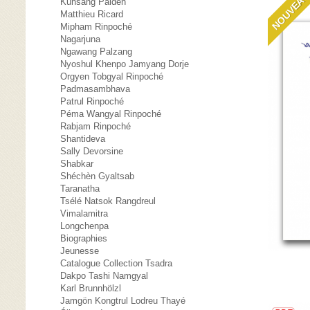
NOUVEA
Kunsang Palden
Matthieu Ricard
Mipham Rinpoché
Nagarjuna
Ngawang Palzang
Nyoshul Khenpo Jamyang Dorje
Orgyen Tobgyal Rinpoché
Padmasambhava
Patrul Rinpoché
Péma Wangyal Rinpoché
Rabjam Rinpoché
Shantideva
Sally Devorsine
Shabkar
Shéchèn Gyaltsab
Taranatha
Tsélé Natsok Rangdreul
Vimalamitra
Longchenpa
Biographies
Jeunesse
Catalogue Collection Tsadra
Dakpo Tashi Namgyal
Karl Brunnhölzl
Jamgön Kongtrul Lodreu Thayé