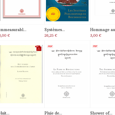
Immeasurabl...
Systèmes...
Hommage aux
3,00 €
26,25 €
3,00 €
Huit...
Pluie de...
Shower of...