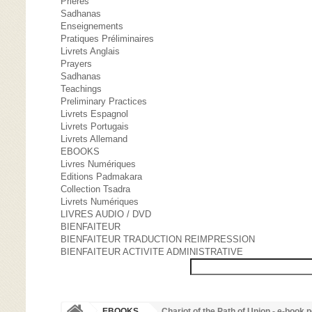
Prières
Sadhanas
Enseignements
Pratiques Préliminaires
Livrets Anglais
Prayers
Sadhanas
Teachings
Preliminary Practices
Livrets Espagnol
Livrets Portugais
Livrets Allemand
EBOOKS
Livres Numériques
Editions Padmakara
Collection Tsadra
Livrets Numériques
LIVRES AUDIO / DVD
BIENFAITEUR
BIENFAITEUR TRADUCTION REIMPRESSION
BIENFAITEUR ACTIVITE ADMINISTRATIVE
EBOOKS
Chariot of the Path of Union - e-book p