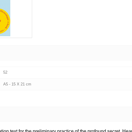
52
A5 - 15 X 21 cm
tation text for the preliminary practice of the profound secret, 