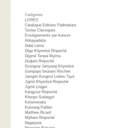
Catégories
LIVRES
Catalogue Editions Padmakara
Textes Classiques
Enseignements par Auteurs
Abhayadatta
Dalaï Lama
Dilgo Khyentsé Rinpoché
Djigmé Tenpai Myima
Dudjom Rinpoché
Dzongsar Jamyang Khyentsé
Gampopa Seunam Rinchen
Jamgön Kongtrul Lodreu Tayé
Jigmé Khyentsé Rinpoché
Jigmé Lingpa
Kangyour Rinpoché
Khenpo Sodargyé
Kshemendra
Kunsang Palden
Matthieu Ricard
Mipham Rinpoché
Nagarjuna
Ngawang Palzang