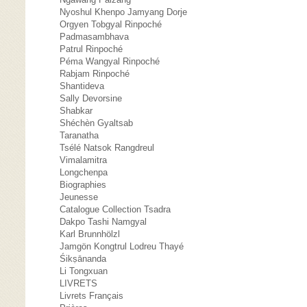
Nyoshul Khenpo Jamyang Dorje
Orgyen Tobgyal Rinpoché
Padmasambhava
Patrul Rinpoché
Péma Wangyal Rinpoché
Rabjam Rinpoché
Shantideva
Sally Devorsine
Shabkar
Shéchèn Gyaltsab
Taranatha
Tsélé Natsok Rangdreul
Vimalamitra
Longchenpa
Biographies
Jeunesse
Catalogue Collection Tsadra
Dakpo Tashi Namgyal
Karl Brunnhölzl
Jamgön Kongtrul Lodreu Thayé
Śikṣānanda
Li Tongxuan
LIVRETS
Livrets Français