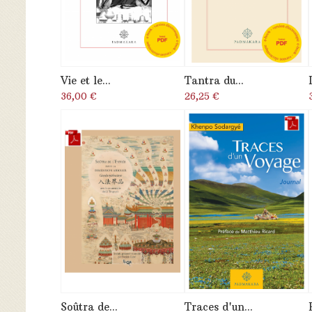
Vie et le...
Tantra du...
36,00 €
26,25 €
Soûtra de...
Traces d'un...