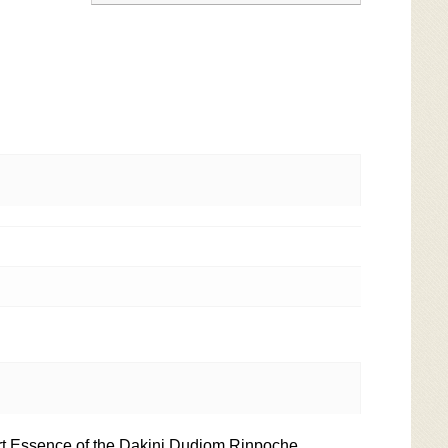
Heart Essence of the Dakini Dudjom Rinpoche,