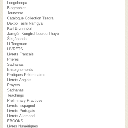
Longchenpa
Biographies
Jeunesse
Catalogue Collection Tsadra
Dakpo Tashi Namgyal
Karl Brunnhölzl
Jamgön Kongtrul Lodreu Thayé
Śikṣānanda
Li Tongxuan
LIVRETS
Livrets Français
Prières
Sadhanas
Enseignements
Pratiques Préliminaires
Livrets Anglais
Prayers
Sadhanas
Teachings
Preliminary Practices
Livrets Espagnol
Livrets Portugais
Livrets Allemand
EBOOKS
Livres Numériques