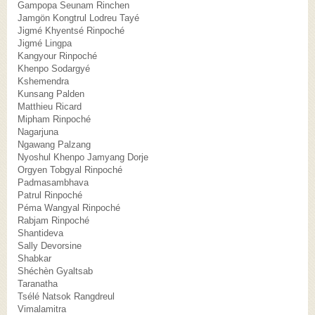
Gampopa Seunam Rinchen
Jamgön Kongtrul Lodreu Tayé
Jigmé Khyentsé Rinpoché
Jigmé Lingpa
Kangyour Rinpoché
Khenpo Sodargyé
Kshemendra
Kunsang Palden
Matthieu Ricard
Mipham Rinpoché
Nagarjuna
Ngawang Palzang
Nyoshul Khenpo Jamyang Dorje
Orgyen Tobgyal Rinpoché
Padmasambhava
Patrul Rinpoché
Péma Wangyal Rinpoché
Rabjam Rinpoché
Shantideva
Sally Devorsine
Shabkar
Shéchèn Gyaltsab
Taranatha
Tsélé Natsok Rangdreul
Vimalamitra