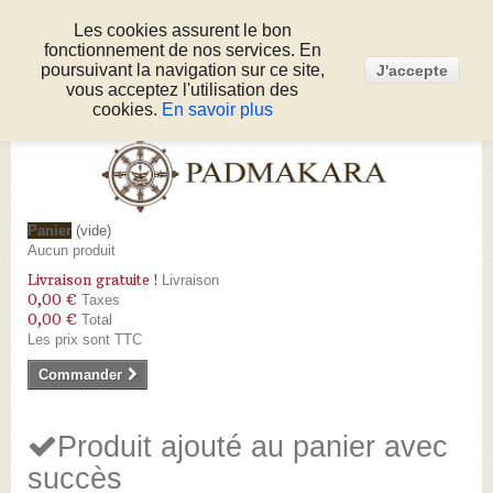
Les cookies assurent le bon
fonctionnement de nos services. En
Connexion
poursuivant la navigation sur ce site,
J'accepte
Appelez-nous au :
05 53 50 80 51
vous acceptez l'utilisation des
cookies.
En savoir plus
Panier
(vide)
Aucun produit
Livraison gratuite !
Livraison
0,00 €
Taxes
0,00 €
Total
Les prix sont TTC
Commander
Produit ajouté au panier avec
succès