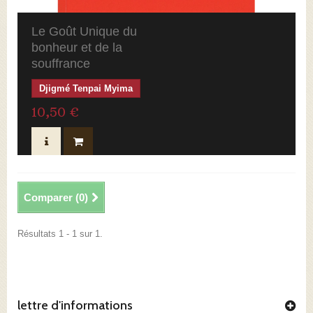
Le Goût Unique du
bonheur et de la
souffrance
Djigmé Tenpai Myima
10,50 €
Comparer (
0
)
Résultats 1 - 1 sur 1.
lettre d'informations