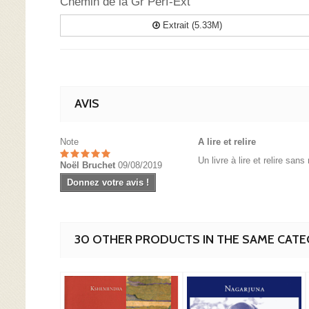
Chemin de la Gr Perf-Ext
Extrait (5.33M)
AVIS
Note
A lire et relire
Un livre à lire et relire san
Noël Bruchet
09/08/2019
Donnez votre avis !
30 OTHER PRODUCTS IN THE SAME CATE