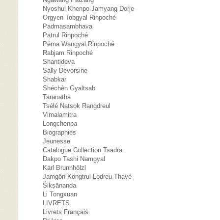
Nyoshul Khenpo Jamyang Dorje
Orgyen Tobgyal Rinpoché
Padmasambhava
Patrul Rinpoché
Péma Wangyal Rinpoché
Rabjam Rinpoché
Shantideva
Sally Devorsine
Shabkar
Shéchèn Gyaltsab
Taranatha
Tsélé Natsok Rangdreul
Vimalamitra
Longchenpa
Biographies
Jeunesse
Catalogue Collection Tsadra
Dakpo Tashi Namgyal
Karl Brunnhölzl
Jamgön Kongtrul Lodreu Thayé
Śikṣānanda
Li Tongxuan
LIVRETS
Livrets Français