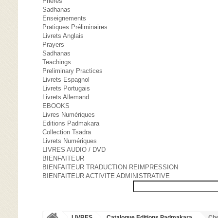
Prières
Sadhanas
Enseignements
Pratiques Préliminaires
Livrets Anglais
Prayers
Sadhanas
Teachings
Preliminary Practices
Livrets Espagnol
Livrets Portugais
Livrets Allemand
EBOOKS
Livres Numériques
Editions Padmakara
Collection Tsadra
Livrets Numériques
LIVRES AUDIO / DVD
BIENFAITEUR
BIENFAITEUR TRADUCTION REIMPRESSION
BIENFAITEUR ACTIVITE ADMINISTRATIVE
LIVRES
Catalogue Editions Padmakara
Che