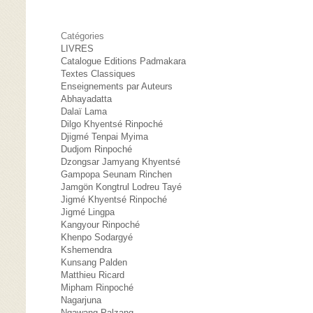
Catégories
LIVRES
Catalogue Editions Padmakara
Textes Classiques
Enseignements par Auteurs
Abhayadatta
Dalaï Lama
Dilgo Khyentsé Rinpoché
Djigmé Tenpai Myima
Dudjom Rinpoché
Dzongsar Jamyang Khyentsé
Gampopa Seunam Rinchen
Jamgön Kongtrul Lodreu Tayé
Jigmé Khyentsé Rinpoché
Jigmé Lingpa
Kangyour Rinpoché
Khenpo Sodargyé
Kshemendra
Kunsang Palden
Matthieu Ricard
Mipham Rinpoché
Nagarjuna
Ngawang Palzang