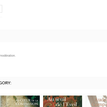
s modération.
GORY: