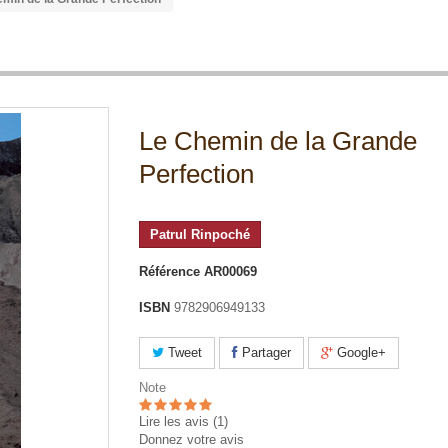
Le Chemin de la Grande
Perfection
Patrul Rinpoché
Référence
AR00069
ISBN
9782906949133
Tweet
Partager
Google+
Note
Lire les avis (
1
)
Donnez votre avis