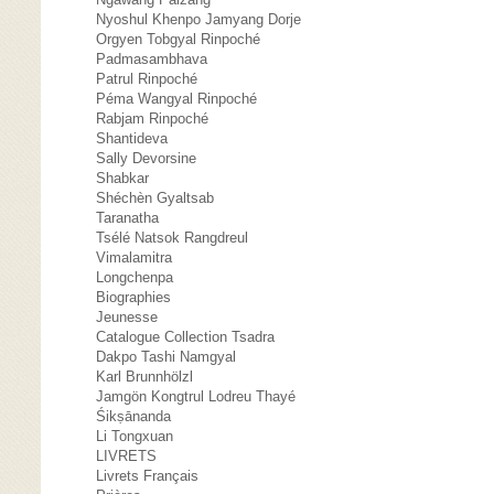
Nyoshul Khenpo Jamyang Dorje
Orgyen Tobgyal Rinpoché
Padmasambhava
Patrul Rinpoché
Péma Wangyal Rinpoché
Rabjam Rinpoché
Shantideva
Sally Devorsine
Shabkar
Shéchèn Gyaltsab
Taranatha
Tsélé Natsok Rangdreul
Vimalamitra
Longchenpa
Biographies
Jeunesse
Catalogue Collection Tsadra
Dakpo Tashi Namgyal
Karl Brunnhölzl
Jamgön Kongtrul Lodreu Thayé
Śikṣānanda
Li Tongxuan
LIVRETS
Livrets Français