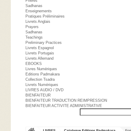
Prières
Sadhanas
Enseignements
Pratiques Préliminaires
Livrets Anglais
Prayers
Sadhanas
Teachings
Preliminary Practices
Livrets Espagnol
Livrets Portugais
Livrets Allemand
EBOOKS
Livres Numériques
Editions Padmakara
Collection Tsadra
Livrets Numériques
LIVRES AUDIO / DVD
BIENFAITEUR
BIENFAITEUR TRADUCTION REIMPRESSION
BIENFAITEUR ACTIVITE ADMINISTRATIVE
LIVRES
Catalogue Editions Padmakara
Fon