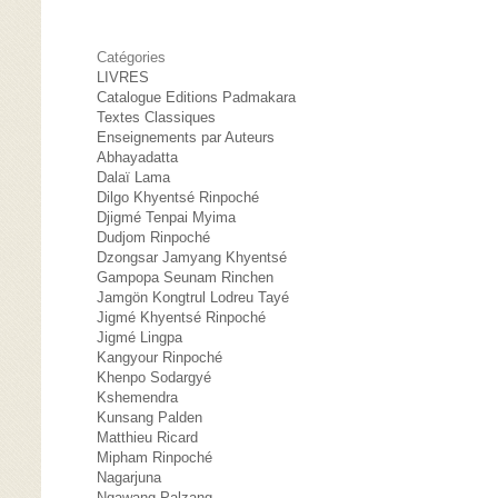
Catégories
LIVRES
Catalogue Editions Padmakara
Textes Classiques
Enseignements par Auteurs
Abhayadatta
Dalaï Lama
Dilgo Khyentsé Rinpoché
Djigmé Tenpai Myima
Dudjom Rinpoché
Dzongsar Jamyang Khyentsé
Gampopa Seunam Rinchen
Jamgön Kongtrul Lodreu Tayé
Jigmé Khyentsé Rinpoché
Jigmé Lingpa
Kangyour Rinpoché
Khenpo Sodargyé
Kshemendra
Kunsang Palden
Matthieu Ricard
Mipham Rinpoché
Nagarjuna
Ngawang Palzang