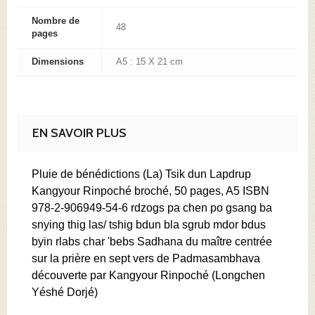
Nombre de
48
pages
Dimensions
A5 : 15 X 21 cm
EN SAVOIR PLUS
Pluie de bénédictions (La) Tsik dun Lapdrup
Kangyour Rinpoché broché, 50 pages, A5 ISBN
978-2-906949-54-6 rdzogs pa chen po gsang ba
snying thig las/ tshig bdun bla sgrub mdor bdus
byin rlabs char 'bebs Sadhana du maître centrée
sur la prière en sept vers de Padmasambhava
découverte par Kangyour Rinpoché (Longchen
Yéshé Dorjé)