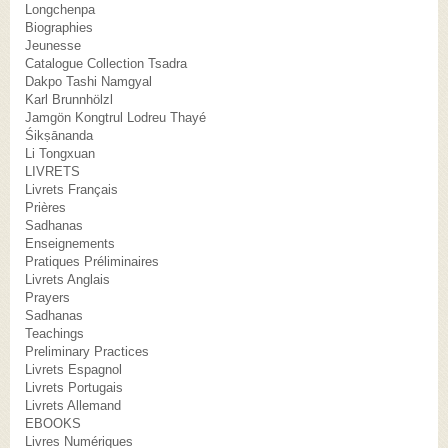
Longchenpa
Biographies
Jeunesse
Catalogue Collection Tsadra
Dakpo Tashi Namgyal
Karl Brunnhölzl
Jamgön Kongtrul Lodreu Thayé
Śikṣānanda
Li Tongxuan
LIVRETS
Livrets Français
Prières
Sadhanas
Enseignements
Pratiques Préliminaires
Livrets Anglais
Prayers
Sadhanas
Teachings
Preliminary Practices
Livrets Espagnol
Livrets Portugais
Livrets Allemand
EBOOKS
Livres Numériques