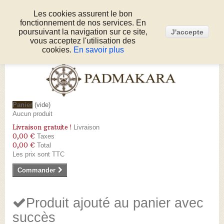
Les cookies assurent le bon
fonctionnement de nos services. En
Connexion
poursuivant la navigation sur ce site,
J'accepte
Appelez-nous au :
05 53 50 80 51
vous acceptez l'utilisation des
cookies.
En savoir plus
Panier
(vide)
Aucun produit
Livraison gratuite !
Livraison
0,00 €
Taxes
0,00 €
Total
Les prix sont TTC
Commander
Produit ajouté au panier avec
succès