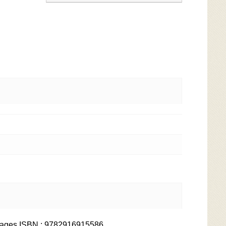
2 pages ISBN : 9782916915586