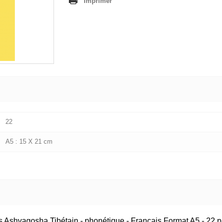
Imprimer
22
A5 : 15 X 21 cm
es Ashvagosha Tibétain - phonétique - Français Format A5 - 2