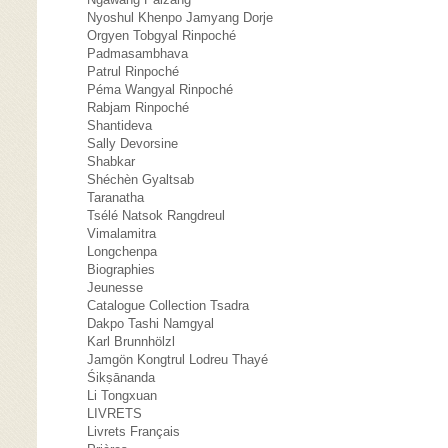
Nyoshul Khenpo Jamyang Dorje
Orgyen Tobgyal Rinpoché
Padmasambhava
Patrul Rinpoché
Péma Wangyal Rinpoché
Rabjam Rinpoché
Shantideva
Sally Devorsine
Shabkar
Shéchèn Gyaltsab
Taranatha
Tsélé Natsok Rangdreul
Vimalamitra
Longchenpa
Biographies
Jeunesse
Catalogue Collection Tsadra
Dakpo Tashi Namgyal
Karl Brunnhölzl
Jamgön Kongtrul Lodreu Thayé
Śikṣānanda
Li Tongxuan
LIVRETS
Livrets Français