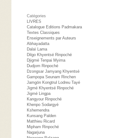
Catégories
LIVRES
Catalogue Editions Padmakara
Textes Classiques
Enseignements par Auteurs
Abhayadatta
Dalaï Lama
Dilgo Khyentsé Rinpoché
Djigmé Tenpai Myima
Dudjom Rinpoché
Dzongsar Jamyang Khyentsé
Gampopa Seunam Rinchen
Jamgön Kongtrul Lodreu Tayé
Jigmé Khyentsé Rinpoché
Jigmé Lingpa
Kangyour Rinpoché
Khenpo Sodargyé
Kshemendra
Kunsang Palden
Matthieu Ricard
Mipham Rinpoché
Nagarjuna
Ngawang Palzang