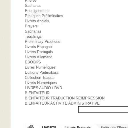
Prières
Sadhanas
Enseignements
Pratiques Préliminaires
Livrets Anglais
Prayers
Sadhanas
Teachings
Preliminary Practices
Livrets Espagnol
Livrets Portugais
Livrets Allemand
EBOOKS
Livres Numériques
Editions Padmakara
Collection Tsadra
Livrets Numériques
LIVRES AUDIO / DVD
BIENFAITEUR
BIENFAITEUR TRADUCTION REIMPRESSION
BIENFAITEUR ACTIVITE ADMINISTRATIVE
LIVRETS
Livrets Français
Soûtra de l'Evoc