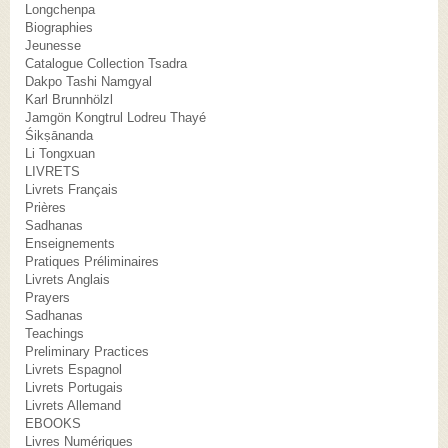
Longchenpa
Biographies
Jeunesse
Catalogue Collection Tsadra
Dakpo Tashi Namgyal
Karl Brunnhölzl
Jamgön Kongtrul Lodreu Thayé
Śikṣānanda
Li Tongxuan
LIVRETS
Livrets Français
Prières
Sadhanas
Enseignements
Pratiques Préliminaires
Livrets Anglais
Prayers
Sadhanas
Teachings
Preliminary Practices
Livrets Espagnol
Livrets Portugais
Livrets Allemand
EBOOKS
Livres Numériques