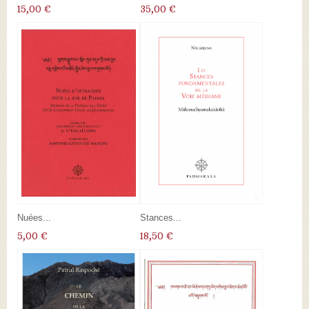
15,00 €
35,00 €
Nuées...
Stances...
5,00 €
18,50 €