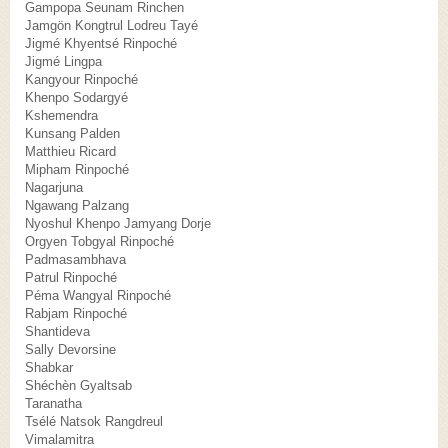
Gampopa Seunam Rinchen
Jamgön Kongtrul Lodreu Tayé
Jigmé Khyentsé Rinpoché
Jigmé Lingpa
Kangyour Rinpoché
Khenpo Sodargyé
Kshemendra
Kunsang Palden
Matthieu Ricard
Mipham Rinpoché
Nagarjuna
Ngawang Palzang
Nyoshul Khenpo Jamyang Dorje
Orgyen Tobgyal Rinpoché
Padmasambhava
Patrul Rinpoché
Péma Wangyal Rinpoché
Rabjam Rinpoché
Shantideva
Sally Devorsine
Shabkar
Shéchèn Gyaltsab
Taranatha
Tsélé Natsok Rangdreul
Vimalamitra