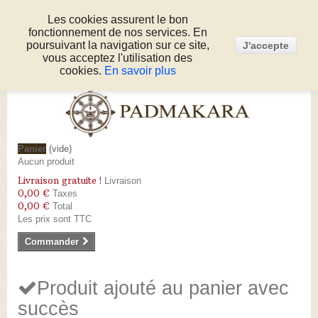
Les cookies assurent le bon
fonctionnement de nos services. En
Connexion
poursuivant la navigation sur ce site,
J'accepte
Appelez-nous au :
05 53 50 80 51
vous acceptez l'utilisation des
cookies.
En savoir plus
Panier
(vide)
Aucun produit
Livraison gratuite !
Livraison
0,00 €
Taxes
0,00 €
Total
Les prix sont TTC
Commander
Produit ajouté au panier avec
succès