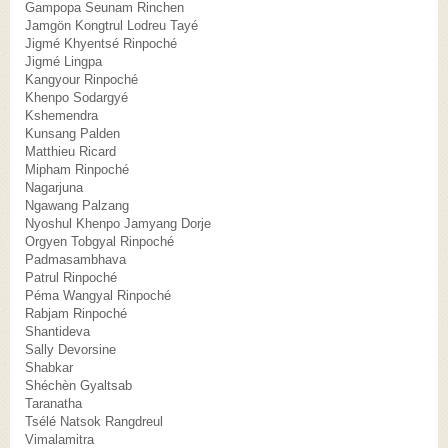
Gampopa Seunam Rinchen
Jamgön Kongtrul Lodreu Tayé
Jigmé Khyentsé Rinpoché
Jigmé Lingpa
Kangyour Rinpoché
Khenpo Sodargyé
Kshemendra
Kunsang Palden
Matthieu Ricard
Mipham Rinpoché
Nagarjuna
Ngawang Palzang
Nyoshul Khenpo Jamyang Dorje
Orgyen Tobgyal Rinpoché
Padmasambhava
Patrul Rinpoché
Péma Wangyal Rinpoché
Rabjam Rinpoché
Shantideva
Sally Devorsine
Shabkar
Shéchèn Gyaltsab
Taranatha
Tsélé Natsok Rangdreul
Vimalamitra