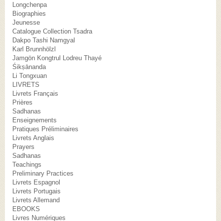
Longchenpa
Biographies
Jeunesse
Catalogue Collection Tsadra
Dakpo Tashi Namgyal
Karl Brunnhölzl
Jamgön Kongtrul Lodreu Thayé
Śikṣānanda
Li Tongxuan
LIVRETS
Livrets Français
Prières
Sadhanas
Enseignements
Pratiques Préliminaires
Livrets Anglais
Prayers
Sadhanas
Teachings
Preliminary Practices
Livrets Espagnol
Livrets Portugais
Livrets Allemand
EBOOKS
Livres Numériques