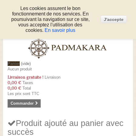
Les cookies assurent le bon
fonctionnement de nos services. En
Connexion
poursuivant la navigation sur ce site,
J'accepte
Appelez-nous au :
05 53 50 80 51
vous acceptez l'utilisation des
cookies.
En savoir plus
Panier
(vide)
Aucun produit
Livraison gratuite !
Livraison
0,00 €
Taxes
0,00 €
Total
Les prix sont TTC
Commander
Produit ajouté au panier avec
succès