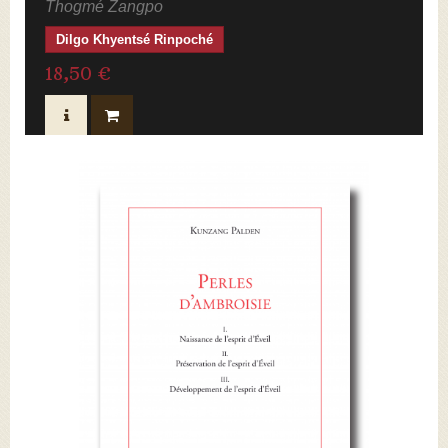
Thogmé Zangpo
Dilgo Khyentsé Rinpoché
18,50 €