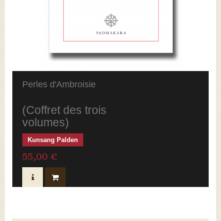
Perles d'Ambroisie
(Coffret des trois
volumes)
Kunsang Palden
55,00 €