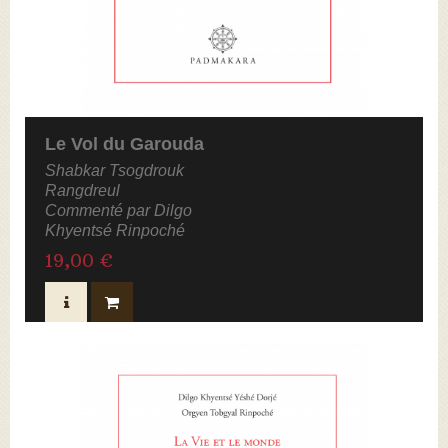
Le Vol du Garouda
Shabkar Tsogdrouk
Rangdreul
Commenté par Dilgo
Khyentsé Rinpoché
19,00 €