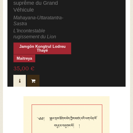
suprême du Grand
Review(s)
Véhicule
Mahayana-Uttaratantra-
Sastra
L'Incontestable
rugissement du Lion
Jamgön Kongtrul Lodreu
Thayé
Maitreya
35,00 €