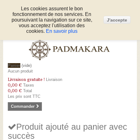
Les cookies assurent le bon
fonctionnement de nos services. En
Connexion
poursuivant la navigation sur ce site,
J'accepte
Appelez-nous au :
05 53 50 80 51
vous acceptez l'utilisation des
cookies.
En savoir plus
Panier
(vide)
Aucun produit
Livraison gratuite !
Livraison
0,00 €
Taxes
0,00 €
Total
Les prix sont TTC
Commander
Produit ajouté au panier avec
succès