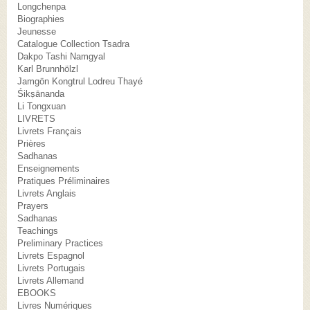
Longchenpa
Biographies
Jeunesse
Catalogue Collection Tsadra
Dakpo Tashi Namgyal
Karl Brunnhölzl
Jamgön Kongtrul Lodreu Thayé
Śikṣānanda
Li Tongxuan
LIVRETS
Livrets Français
Prières
Sadhanas
Enseignements
Pratiques Préliminaires
Livrets Anglais
Prayers
Sadhanas
Teachings
Preliminary Practices
Livrets Espagnol
Livrets Portugais
Livrets Allemand
EBOOKS
Livres Numériques