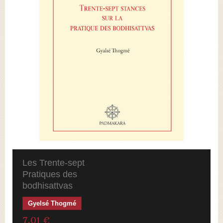
Les Trente-sept
Pratiques des
bodhisattvas
Gyelsé Thogmé
7,01 €