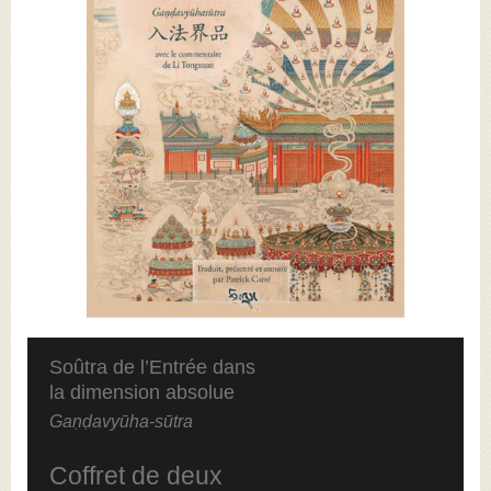
Soûtra de l’Entrée dans
la dimension absolue
Gaṇḍavyūha-sūtra
Coffret de deux