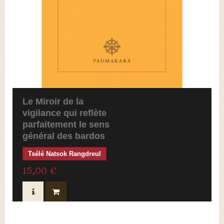
Le Miroir de la
vigilance qui reflète
parfaitement le sens
général des bardos
Tsélé Natsok Rangdreul
15,00 €