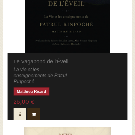
Le Vagabond de l'Éveil
La vie et les
enseignements de Patrul
Rinpoché
Matthieu Ricard
25,00 €