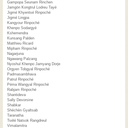
Gampopa Seunam Rinchen
Jamgön Kongtrul Lodreu Tayé
Jigmé Khyentsé Rinpoché
Jigmé Lingpa
Kangyour Rinpoché
Khenpo Sodargyé
Kshemendra
Kunsang Palden
Matthieu Ricard
Mipham Rinpoché
Nagarjuna
Ngawang Palzang
Nyoshul Khenpo Jamyang Dorje
Orgyen Tobgyal Rinpoché
Padmasambhava
Patrul Rinpoché
Péma Wangyal Rinpoché
Rabjam Rinpoché
Shantideva
Sally Devorsine
Shabkar
Shéchèn Gyaltsab
Taranatha
Tsélé Natsok Rangdreul
Vimalamitra