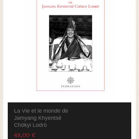
La Vie et le monde de
Jamyang Khyentsé
Chökyi Lodrö
48,00 €