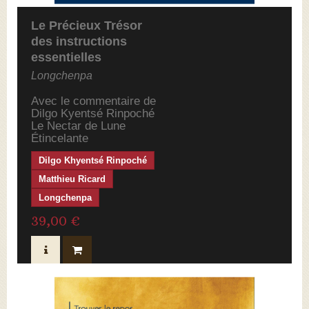
Le Précieux Trésor
des instructions
essentielles
Longchenpa
Avec le commentaire de
Dilgo Kyentsé Rinpoché
Le Nectar de Lune
É
tincelante
Dilgo Khyentsé Rinpoché
Matthieu Ricard
Longchenpa
39,00 €