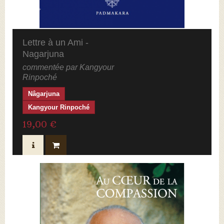
Lettre à un Ami -
Nagarjuna
commentée par Kangyour
Rinpoché
Nâgarjuna
Kangyour Rinpoché
19,00 €